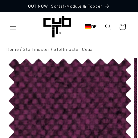
Direkt
OUT NOW: Schlaf-Module & Topper
zum
10 Stoffmuster gratis
Inhalt
Warenkorb
DE
Home
Stoffmuster
Stoffmuster Celia
oduktinformationen
ringen