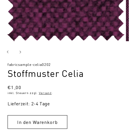
SKU:
fabricsample-celia0202
Stoffmuster Celia
Normaler
€1,00
inkl. Steuern zzgl.
Versand
.
Preis
Lieferzeit: 2-4 Tage
In den Warenkorb