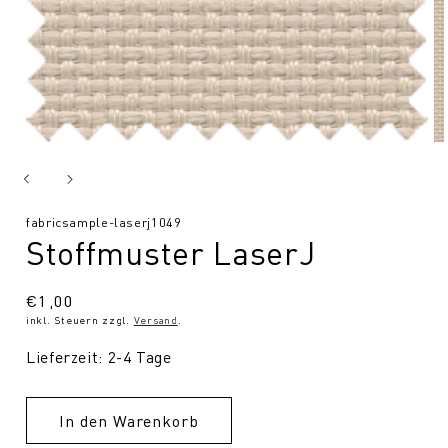
SKU:
fabricsample-laserj1049
Stoffmuster LaserJ
Normaler
€1,00
inkl. Steuern zzgl.
Versand
.
Preis
Lieferzeit: 2-4 Tage
In den Warenkorb