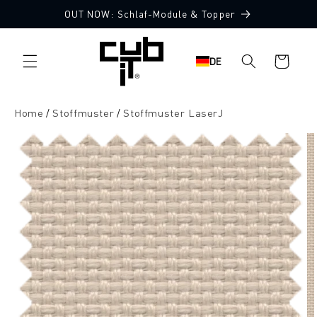
Direkt
OUT NOW: Schlaf-Module & Topper
zum
10 Stoffmuster gratis
Inhalt
Warenkorb
DE
Home
Stoffmuster
Stoffmuster LaserJ
oduktinformationen
ringen