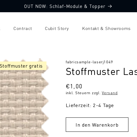
OUT NOW: Schlaf-Module & Topper
k
Contract
Cubit Story
Kontakt & Showrooms
SKU:
fabricsample-laserj1049
 Stoffmuster gratis
Stoffmuster La
Normaler
€1,00
inkl. Steuern zzgl.
Versand
.
Preis
Lieferzeit: 2-4 Tage
In den Warenkorb