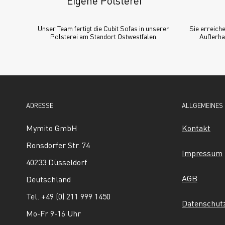
Eigene Polsterei
Unser Team fertigt die Cubit Sofas in unserer 
Sie erreiche
Polsterei am Standort Ostwestfalen.
Außerhal
ADRESSE
ALLGEMEINES
Mymito GmbH
Kontakt
Ronsdorfer Str. 74
Impressum
40233 Düsseldorf
AGB
Deutschland
Tel. +49 (0) 211 999 1450
Datenschut
Mo-Fr 9-16 Uhr