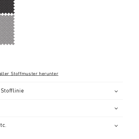
 aller Stoffmuster herunter
Stofflinie
tc.