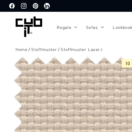
Direkt
zum
Facebook
Instagram
Pinterest
Translation
Inhalt
missing:
de.general.social.links.linkedin
Regale
Sofas
Lookboo
Home
Stoffmuster
Stoffmuster LaserJ
Zu
Produktinformationen
10
springen