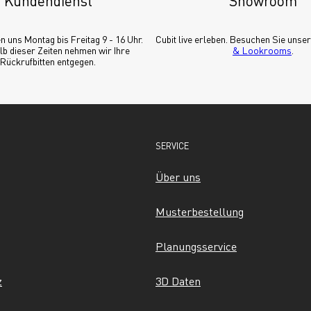
Kundendienst
Showroom
n uns Montag bis Freitag 9 - 16 Uhr. 
Cubit live erleben. Besuchen Sie unser
b dieser Zeiten nehmen wir Ihre 
& Lookrooms
.
Rückrufbitten entgegen.
SERVICE
Über uns
Musterbestellung
Planungsservice
z
3D Daten