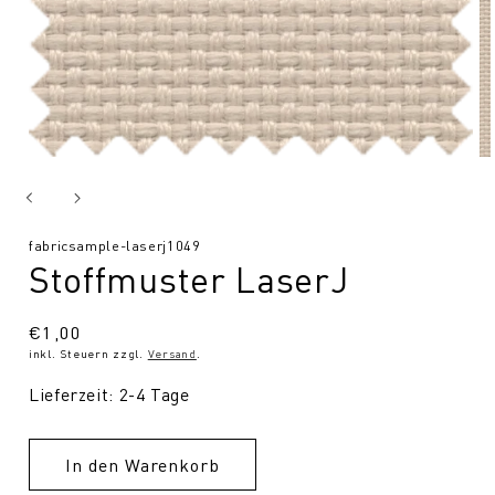
SKU:
fabricsample-laserj1049
Stoffmuster LaserJ
Normaler
€1,00
inkl. Steuern zzgl.
Versand
.
Preis
Lieferzeit: 2-4 Tage
In den Warenkorb