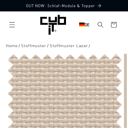
Direkt
OUT NOW: Schlaf-Module & Topper
zum
10 Stoffmuster gratis
Inhalt
Warenkorb
DE
Home
Stoffmuster
Stoffmuster LaserJ
oduktinformationen
ringen