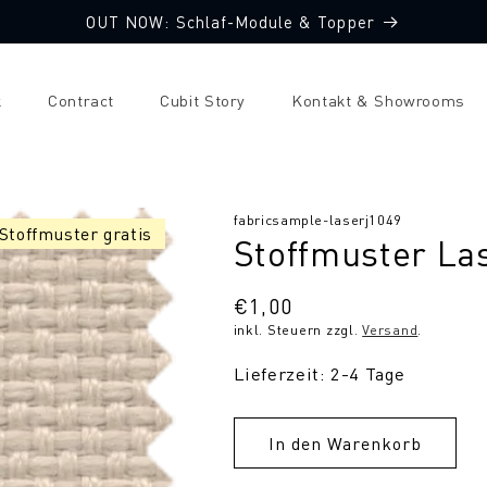
OUT NOW: Schlaf-Module & Topper
k
Contract
Cubit Story
Kontakt & Showrooms
SKU:
fabricsample-laserj1049
 Stoffmuster gratis
Stoffmuster La
Normaler
€1,00
inkl. Steuern zzgl.
Versand
.
Preis
Lieferzeit: 2-4 Tage
In den Warenkorb