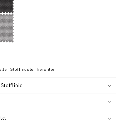
 aller Stoffmuster herunter
Stofflinie
tc.