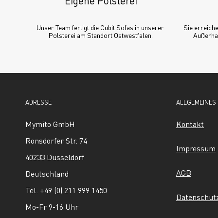
Eigene Polsterei
Unser Team fertigt die Cubit Sofas in unserer 
Sie erreiche
Polsterei am Standort Ostwestfalen.
Außerhal
ADRESSE
ALLGEMEINES
Mymito GmbH
Kontakt
Ronsdorfer Str. 74
Impressum
40233 Düsseldorf
AGB
Deutschland
Tel. +49 (0) 211 999 1450
Datenschut
Mo-Fr 9-16 Uhr