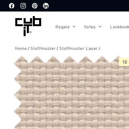
Direkt
zum
Facebook
Instagram
Pinterest
Translation
Inhalt
missing:
de.general.social.links.linkedin
Regale
Sofas
Lookboo
Home
Stoffmuster
Stoffmuster LaserJ
Zu
Produktinformationen
10
springen