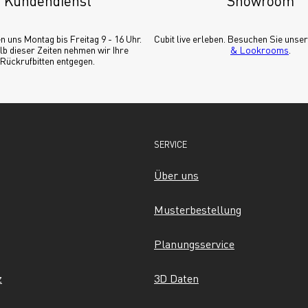
Kundendienst
Showroom
n uns Montag bis Freitag 9 - 16 Uhr. 
Cubit live erleben. Besuchen Sie unser
b dieser Zeiten nehmen wir Ihre 
& Lookrooms
.
Rückrufbitten entgegen.
SERVICE
Über uns
Musterbestellung
Planungsservice
z
3D Daten