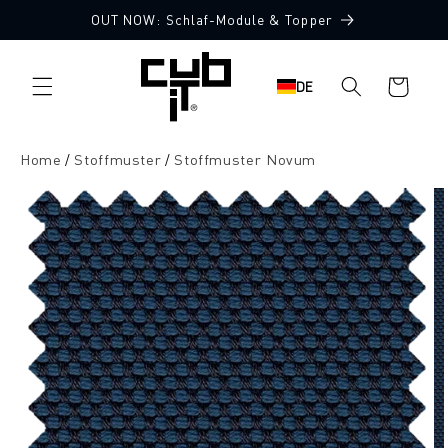
Direkt
OUT NOW: Schlaf-Module & Topper
zum
10 Stoffmuster gratis
Inhalt
Warenkorb
DE
Home
Stoffmuster
Stoffmuster Novum
oduktinformationen
ringen