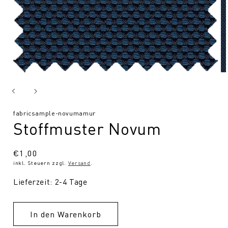
SKU:
fabricsample-novumamur
Stoffmuster Novum
Normaler
€1,00
inkl. Steuern zzgl.
Versand
.
Preis
Lieferzeit: 2-4 Tage
In den Warenkorb