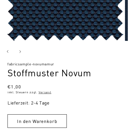
SKU:
fabricsample-novumamur
Stoffmuster Novum
Normaler
€1,00
inkl. Steuern zzgl.
Versand
.
Preis
Lieferzeit: 2-4 Tage
In den Warenkorb