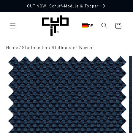
Direkt
OUT NOW: Schlaf-Module & Topper
zum
10 Stoffmuster gratis
Inhalt
Warenkorb
DE
Home
Stoffmuster
Stoffmuster Novum
oduktinformationen
ringen