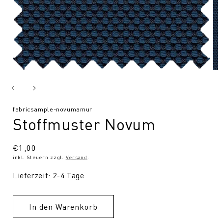
SKU:
fabricsample-novumamur
Stoffmuster Novum
Normaler
€1,00
inkl. Steuern zzgl.
Versand
.
Preis
Lieferzeit: 2-4 Tage
In den Warenkorb