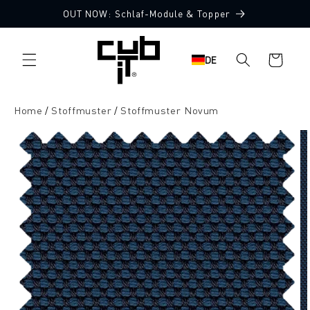
Direkt
OUT NOW: Schlaf-Module & Topper
zum
10 Stoffmuster gratis
Inhalt
Warenkorb
DE
Home
Stoffmuster
Stoffmuster Novum
oduktinformationen
ringen