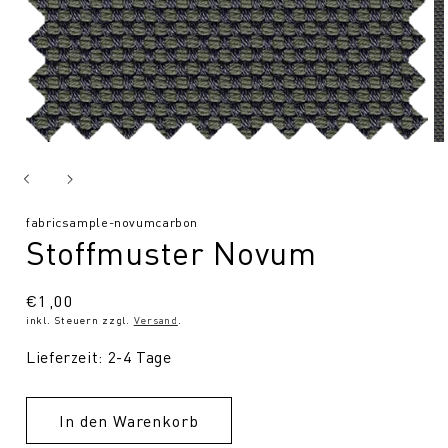
SKU:
fabricsample-novumcarbon
Stoffmuster Novum
Normaler
€1,00
inkl. Steuern zzgl.
Versand
.
Preis
Lieferzeit: 2-4 Tage
In den Warenkorb