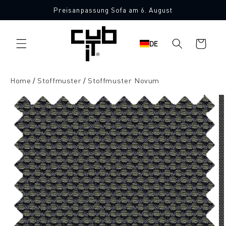
Direkt
Preisanpassung Sofa am 6. August
zum
10 Stoffmuster gratis
Inhalt
Warenkorb
DE
Home
Stoffmuster
Stoffmuster Novum
oduktinformationen
ringen