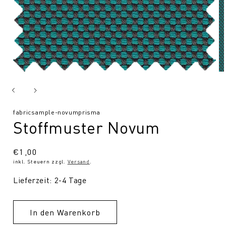
SKU:
fabricsample-novumprisma
Stoffmuster Novum
Normaler
€1,00
inkl. Steuern zzgl.
Versand
.
Preis
Lieferzeit: 2-4 Tage
In den Warenkorb