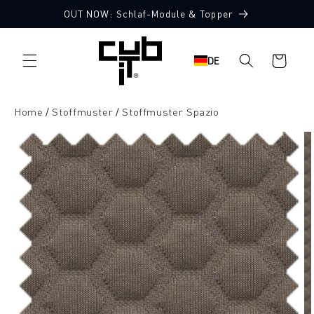
Direkt
OUT NOW: Schlaf-Module & Topper
zum
10 Stoffmuster gratis
Inhalt
Warenkorb
DE
Home
Stoffmuster
Stoffmuster Spazio
oduktinformationen
ringen