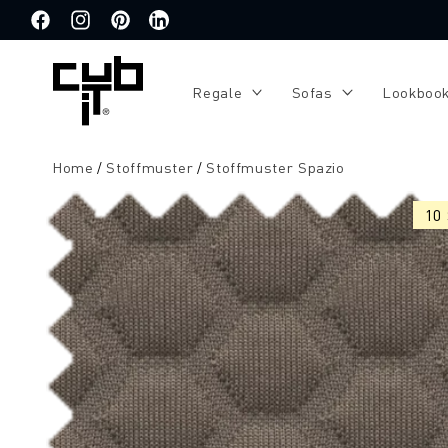
Direkt
zum
Facebook
Instagram
Pinterest
Translation
Inhalt
missing:
de.general.social.links.linkedin
Regale
Sofas
Lookboo
Home
Stoffmuster
Stoffmuster Spazio
Zu
Produktinformationen
10
springen