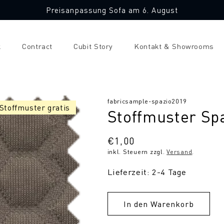
Preisanpassung Sofa am 6. August
k
Contract
Cubit Story
Kontakt & Showrooms
SKU:
fabricsample-spazio2019
 Stoffmuster gratis
Stoffmuster Sp
Normaler
€1,00
inkl. Steuern zzgl.
Versand
.
Preis
Lieferzeit: 2-4 Tage
In den Warenkorb