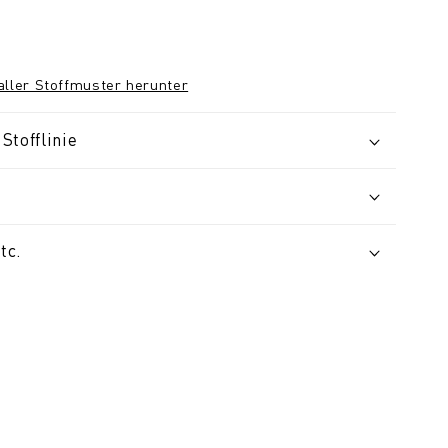
 aller Stoffmuster herunter
Stofflinie
tc.