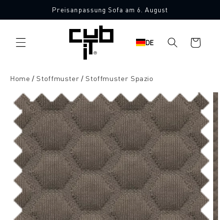
Direkt
Preisanpassung Sofa am 6. August
zum
10 Stoffmuster gratis
Inhalt
Warenkorb
DE
Home
Stoffmuster
Stoffmuster Spazio
oduktinformationen
ringen