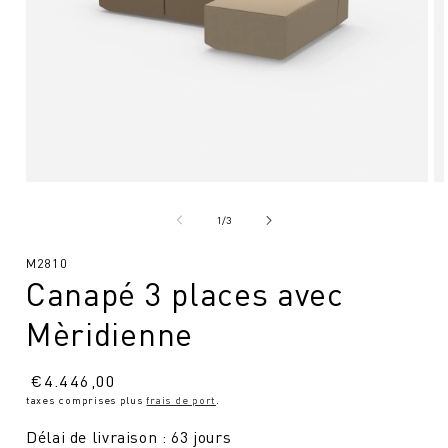
Ouvrir
Ou
le
le
média
mé
de
1
/
3
1
2
en
en
SKU
M2810
modal
mo
Canapé 3 places avec
:
Mèridienne
Prix
€
4.446,00
taxes comprises plus
frais de port
.
normal
Délai de livraison : 63 jours