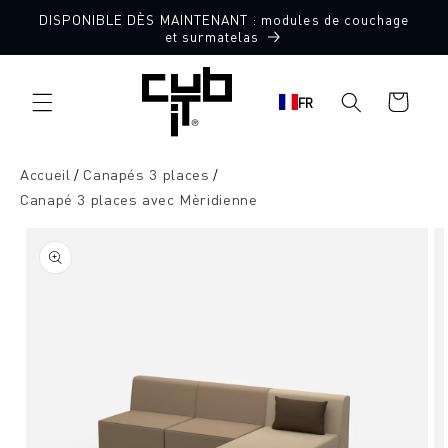
Aller
DISPONIBLE DÈS MAINTENANT : modules de couchage
directement
Fabriqué en Allemagne 🖤
et surmatelas
au contenu
Panier
FR
d'achat
Accueil
Canapés 3 places
Canapé 3 places avec Mèridienne
Aller à
l'information
sur le
produit