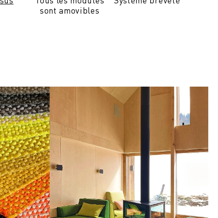
ssus
Tous les modules
Système breveté
sont amovibles