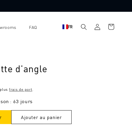
Panier
Se
FR
owrooms
FAQ
d'achat
connecter
tte d'angle
 plus
frais de port
.
ison : 63 jours
r
Ajouter au panier