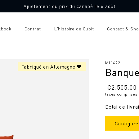
Ajustement du prix du canapé le 6 août
kbook
Contrat
L'histoire de Cubit
Contact & Sh
SKU
M11692
Fabriqué en Allemagne 🖤
Banque
:
Prix
€
2.505,00
taxes comprises
normal
Délai de livra
Configure