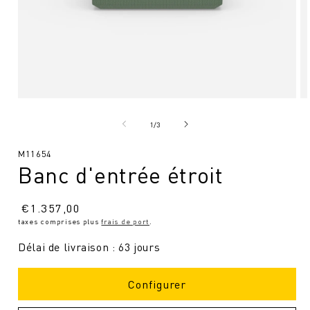
Ouvrir
Ou
le
le
média
mé
de
1
/
3
1
2
en
en
SKU
M11654
modal
mo
Banc d'entrée étroit
:
Prix
€
1.357,00
taxes comprises plus
frais de port
.
normal
Délai de livraison : 63 jours
Configurer