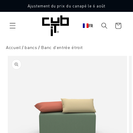
Aller
Ajustement du prix du canapé le 6 août
directement
Fabriqué en Allemagne 🖤
au contenu
Panier
FR
d'achat
Accueil
bancs
Banc d'entrée étroit
Aller à
l'information
sur le
produit