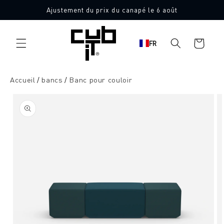
Aller
Ajustement du prix du canapé le 6 août
directement
Fabriqué en Allemagne 🖤
au contenu
Panier
FR
d'achat
Accueil
bancs
Banc pour couloir
Aller à
l'information
sur le
produit