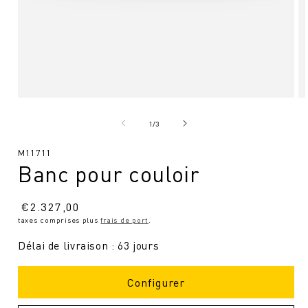
Ouvrir
Ou
le
le
média
mé
de
1
/
3
1
2
en
en
SKU
M11711
modal
mo
Banc pour couloir
:
Prix
€
2.327,00
taxes comprises plus
frais de port
.
normal
Délai de livraison : 63 jours
Configurer