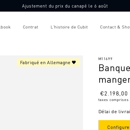
Ajustement du prix du canapé le 6 août
kbook
Contrat
L'histoire de Cubit
Contact & Sh
SKU
M11699
Fabriqué en Allemagne 🖤
Banque
:
mange
Prix
€
2.198,00
taxes comprises
normal
Délai de livra
Configure