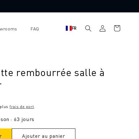
Se
Panier
FR
owrooms
FAQ
connecter
d'achat
tte rembourrée salle à
r
 plus
frais de port
.
ison : 63 jours
r
Ajouter au panier