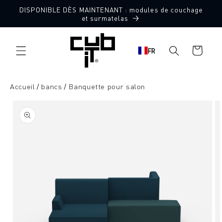
Aller
DISPONIBLE DÈS MAINTENANT : modules de couchage
directement
Fabriqué en Allemagne 🖤
et surmatelas
au contenu
Panier
FR
d'achat
Accueil
bancs
Banquette pour salon
Aller à
l'information
sur le
produit