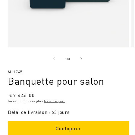
Ouvrir
Ou
le
le
média
mé
de
1
/
3
1
2
en
en
SKU
M11745
modal
mo
Banquette pour salon
:
Prix
€
7.446,00
taxes comprises plus
frais de port
.
normal
Délai de livraison : 63 jours
Configurer