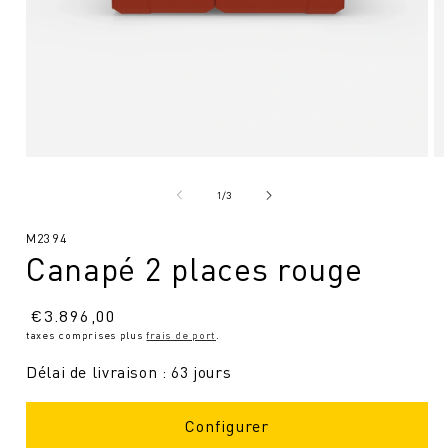
Ouvrir
Ou
le
le
média
mé
de
1
/
3
1
2
en
en
SKU
M2394
modal
mo
Canapé 2 places rouge
:
Prix
€
3.896,00
taxes comprises plus
frais de port
.
normal
Délai de livraison : 63 jours
Configurer