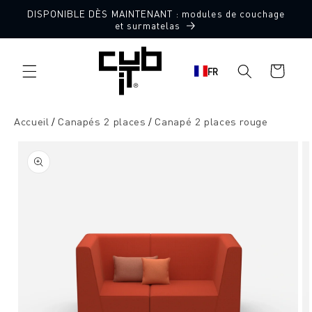
Aller
DISPONIBLE DÈS MAINTENANT : modules de couchage
directement
Fabriqué en Allemagne 🖤
et surmatelas
au contenu
Panier
FR
d'achat
Accueil
Canapés 2 places
Canapé 2 places rouge
Aller à
l'information
sur le
produit