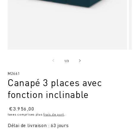
Ouvrir
Ou
le
le
média
mé
de
1
/
3
1
2
en
en
SKU
M2661
modal
mo
Canapé 3 places avec
:
fonction inclinable
Prix
€
3.956,00
taxes comprises plus
frais de port
.
normal
Délai de livraison : 63 jours