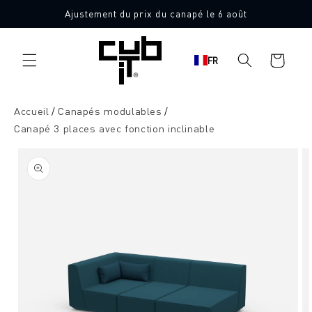
Aller
Ajustement du prix du canapé le 6 août
directement
Fabriqué en Allemagne 🖤
au contenu
Panier
FR
d'achat
Accueil
Canapés modulables
Canapé 3 places avec fonction inclinable
Aller à
l'information
sur le
produit