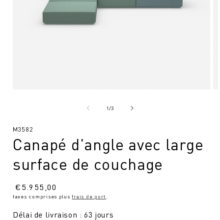
Ouvrir
Ou
le
le
média
mé
de
1
/
3
1
2
en
en
SKU
M3582
modal
mo
Canapé d'angle avec large
:
surface de couchage
Prix
€
5.955,00
taxes comprises plus
frais de port
.
normal
Délai de livraison : 63 jours