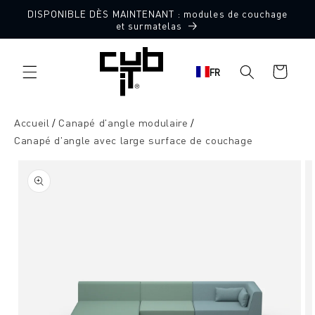
Aller
DISPONIBLE DÈS MAINTENANT : modules de couchage
directement
Fabriqué en Allemagne 🖤
et surmatelas
au contenu
Panier
FR
d'achat
Accueil
Canapé d'angle modulaire
Canapé d'angle avec large surface de couchage
Aller à
l'information
sur le
produit