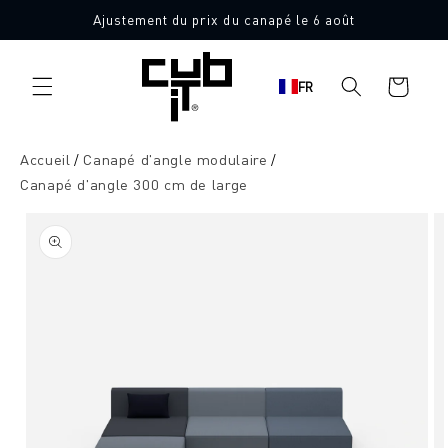
Aller
Ajustement du prix du canapé le 6 août
directement
Fabriqué en Allemagne 🖤
au contenu
Panier
FR
d'achat
Accueil
Canapé d'angle modulaire
Canapé d'angle 300 cm de large
Aller à
l'information
sur le
produit