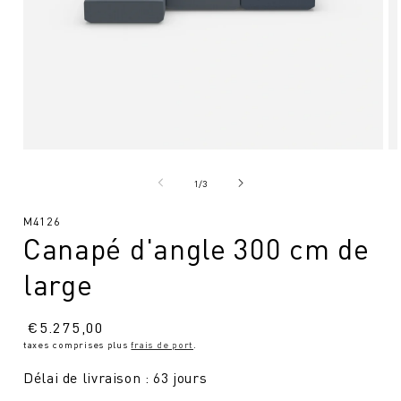
Ouvrir
Ou
le
le
média
mé
de
1
/
3
1
2
en
en
SKU
M4126
modal
mo
Canapé d'angle 300 cm de
:
large
Prix
€
5.275,00
taxes comprises plus
frais de port
.
normal
Délai de livraison : 63 jours