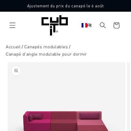
Aller
Ajustement du prix du canapé le 6 août
directement
Fabriqué en Allemagne 🖤
au contenu
Panier
FR
d'achat
Accueil
Canapés modulables
Canapé d'angle modulable pour dormir
Aller à
l'information
sur le
produit