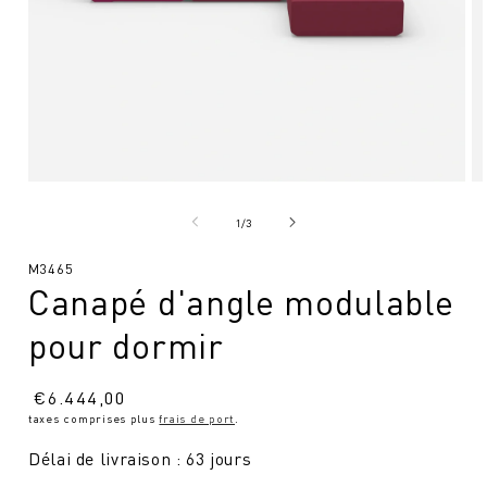
Ouvrir
Ou
le
le
média
mé
de
1
/
3
1
2
en
en
SKU
M3465
modal
mo
Canapé d'angle modulable
:
pour dormir
Prix
€
6.444,00
taxes comprises plus
frais de port
.
normal
Délai de livraison : 63 jours