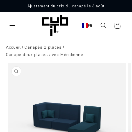
Aller
Ajustement du prix du canapé le 6 août
directement
Fabriqué en Allemagne 🖤
au contenu
Panier
FR
d'achat
Accueil
Canapés 2 places
Canapé deux places avec Mèridienne
Aller à
l'information
sur le
produit