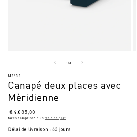
Ouvrir
Ou
le
le
média
mé
de
1
/
3
1
2
en
en
SKU
M2632
modal
mo
Canapé deux places avec
:
Mèridienne
Prix
€
4.085,00
taxes comprises plus
frais de port
.
normal
Délai de livraison : 63 jours