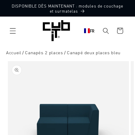
Aller
DISPONIBLE DÈS MAINTENANT : modules de couchage
directement
Fabriqué en Allemagne 🖤
et surmatelas
au contenu
Panier
FR
d'achat
Accueil
Canapés 2 places
Canapé deux places bleu
Aller à
l'information
sur le
produit