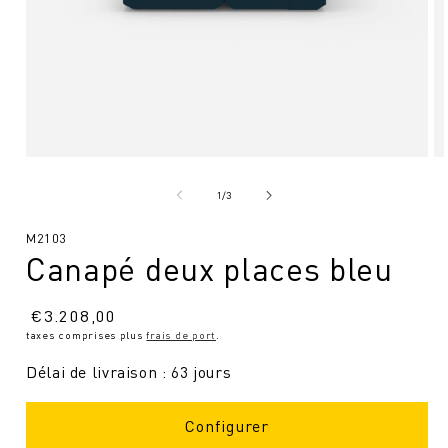
Ouvrir
Ou
le
le
média
mé
de
1
/
3
1
2
en
en
SKU
M2103
modal
mo
Canapé deux places bleu
:
Prix
€
3.208,00
taxes comprises plus
frais de port
.
normal
Délai de livraison : 63 jours
Configurer