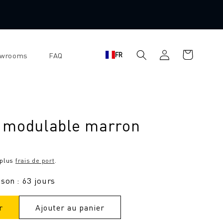
Se
Panier
FR
owrooms
FAQ
connecter
d'achat
 modulable marron
 plus
frais de port
.
ison : 63 jours
r
Ajouter au panier