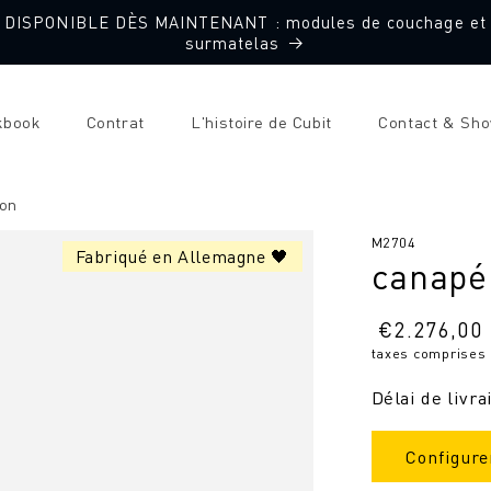
DISPONIBLE DÈS MAINTENANT : modules de couchage et
surmatelas
kbook
Contrat
L'histoire de Cubit
Contact & Sh
on
SKU
M2704
Fabriqué en Allemagne 🖤
canapé
:
Prix
€
2.276,00
taxes comprises
normal
Délai de livra
Configure