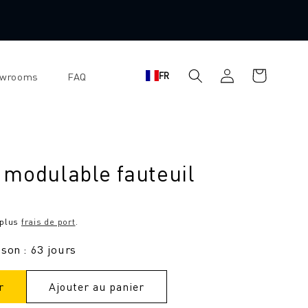
Se
Panier
FR
owrooms
FAQ
connecter
d'achat
 modulable fauteuil
 plus
frais de port
.
ison : 63 jours
r
Ajouter au panier