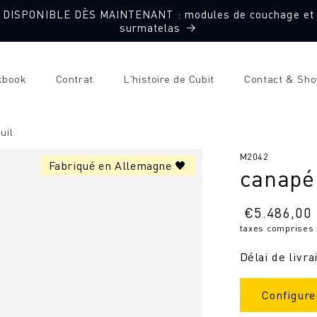
DISPONIBLE DÈS MAINTENANT : modules de couchage et
surmatelas
kbook
Contrat
L'histoire de Cubit
Contact & Sh
uil
SKU
M2042
Fabriqué en Allemagne 🖤
canapé
:
Prix
€
5.486,00
taxes comprises
normal
Délai de livra
Configure