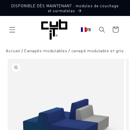
Aller
DISPONIBLE DÈS MAINTENANT : modules de couchage
directement
Fabriqué en Allemagne 🖤
et surmatelas
au contenu
Panier
FR
d'achat
Accueil
Canapés modulables
canapé modulable et gris
Aller à
l'information
sur le
produit