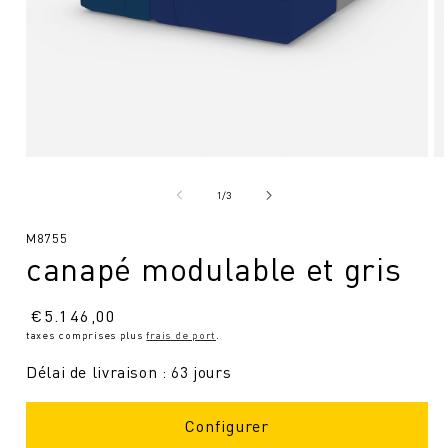
Ouvrir
Ou
le
le
média
mé
de
1
/
3
1
2
en
en
SKU
M8755
modal
mo
canapé modulable et gris
:
Prix
€
5.146,00
taxes comprises plus
frais de port
.
normal
Délai de livraison : 63 jours
Configurer