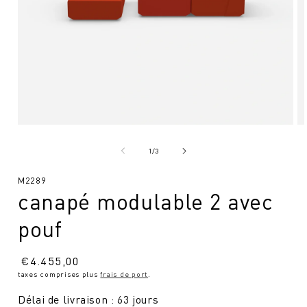
Ouvrir
Ou
le
le
média
mé
de
1
/
3
1
2
en
en
SKU
M2289
modal
mo
canapé modulable 2 avec
:
pouf
Prix
€
4.455,00
taxes comprises plus
frais de port
.
normal
Délai de livraison : 63 jours