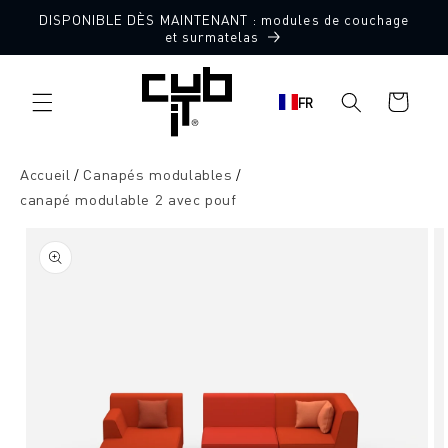
Aller
DISPONIBLE DÈS MAINTENANT : modules de couchage
directement
Fabriqué en Allemagne 🖤
et surmatelas
au contenu
Panier
FR
d'achat
Accueil
Canapés modulables
canapé modulable 2 avec pouf
Aller à
l'information
sur le
produit