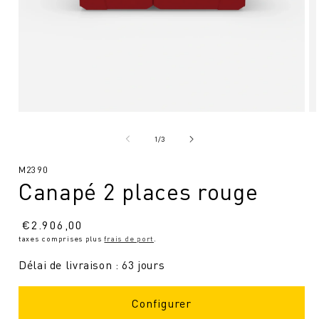
Ouvrir
Ou
le
le
média
mé
de
1
/
3
1
2
en
en
SKU
M2390
modal
mo
Canapé 2 places rouge
:
Prix
€
2.906,00
taxes comprises plus
frais de port
.
normal
Délai de livraison : 63 jours
Configurer