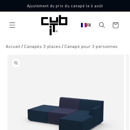
Aller
Ajustement du prix du canapé le 6 août
directement
Fabriqué en Allemagne 🖤
au contenu
Panier
FR
d'achat
Accueil
Canapés 3 places
Canapé pour 3 personnes
Aller à
l'information
sur le
produit