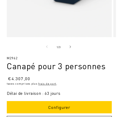
Ouvrir
Ou
le
le
média
mé
de
1
/
3
1
2
en
en
SKU
M2962
modal
mo
Canapé pour 3 personnes
:
Prix
€
4.307,00
taxes comprises plus
frais de port
.
normal
Délai de livraison : 63 jours
Configurer