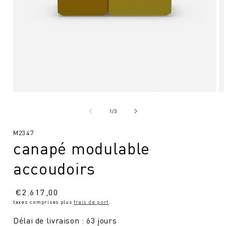
Ouvrir
Ou
le
le
média
mé
de
1
/
3
1
2
en
en
SKU
M2347
modal
mo
canapé modulable
:
accoudoirs
Prix
€
2.617,00
taxes comprises plus
frais de port
.
normal
Délai de livraison : 63 jours