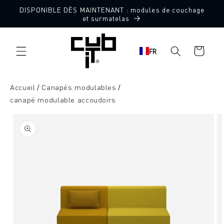
Aller
DISPONIBLE DÈS MAINTENANT : modules de couchage
directement
Fabriqué en Allemagne 🖤
et surmatelas
au contenu
Panier
FR
d'achat
Accueil
Canapés modulables
canapé modulable accoudoirs
Aller à
l'information
sur le
produit