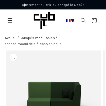
Aller
Ajustement du prix du canapé le 6 août
directement
Fabriqué en Allemagne 🖤
au contenu
Panier
FR
d'achat
Accueil
Canapés modulables
canapé modulable à dossier haut
Aller à
l'information
sur le
produit