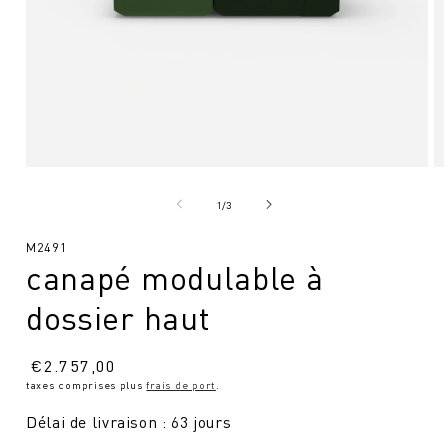
Ouvrir
Ou
le
le
média
mé
de
1
/
3
1
2
en
en
SKU
M2491
modal
mo
canapé modulable à
:
dossier haut
Prix
€
2.757,00
taxes comprises plus
frais de port
.
normal
Délai de livraison : 63 jours