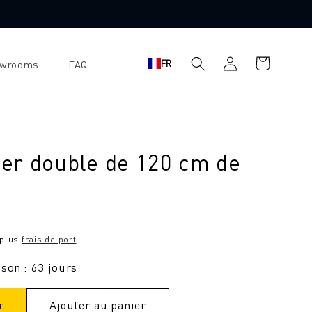
Panier
Se
FR
owrooms
FAQ
d'achat
connecter
er double de 120 cm de
 plus
frais de port
.
ison : 63 jours
r
Ajouter au panier