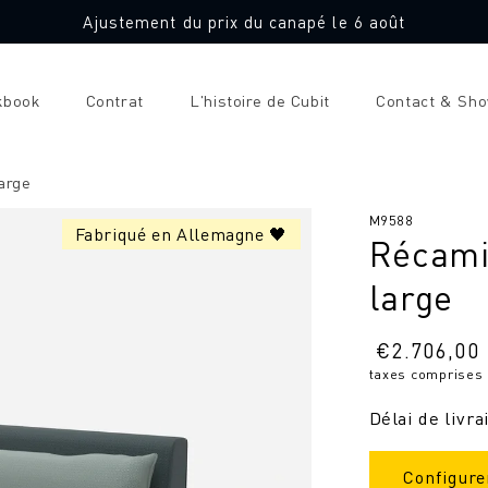
Ajustement du prix du canapé le 6 août
kbook
Contrat
L'histoire de Cubit
Contact & Sh
arge
SKU
M9588
Fabriqué en Allemagne 🖤
Récami
:
large
Prix
€
2.706,00
taxes comprises
normal
Délai de livra
Configure