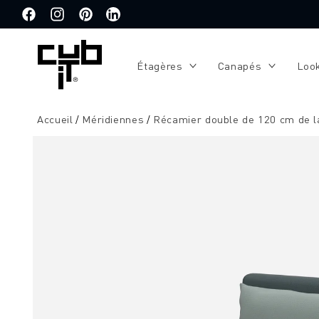
Aller
directement
Facebook
Instagram
Pinterest
Traduction
au contenu
manquante
:
Étagères
Canapés
Loo
de.general.social.links.linkedin
Accueil
Méridiennes
Récamier double de 120 cm de l
Aller à
l'information
sur le
produit