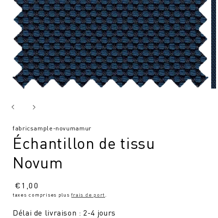
SKU
fabricsample-novumamur
Échantillon de tissu
:
Novum
Prix
€
1,00
taxes comprises plus
frais de port
.
normal
Délai de livraison : 2-4 jours