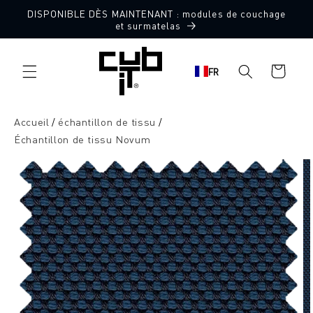
Aller
DISPONIBLE DÈS MAINTENANT : modules de couchage
directement
10 échantillons de tissu gratuits
et surmatelas
au contenu
Panier
FR
d'achat
Accueil
échantillon de tissu
Échantillon de tissu Novum
Aller à
l'information
sur le
produit