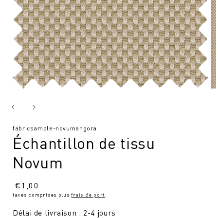
SKU
fabricsample-novumangora
Échantillon de tissu
:
Novum
Prix
€
1,00
taxes comprises plus
frais de port
.
normal
Délai de livraison : 2-4 jours