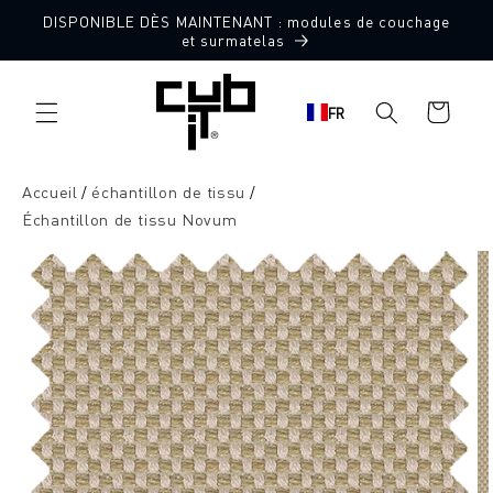
Aller
DISPONIBLE DÈS MAINTENANT : modules de couchage
directement
10 échantillons de tissu gratuits
et surmatelas
au contenu
Panier
FR
d'achat
Accueil
échantillon de tissu
Échantillon de tissu Novum
Aller à
l'information
sur le
produit