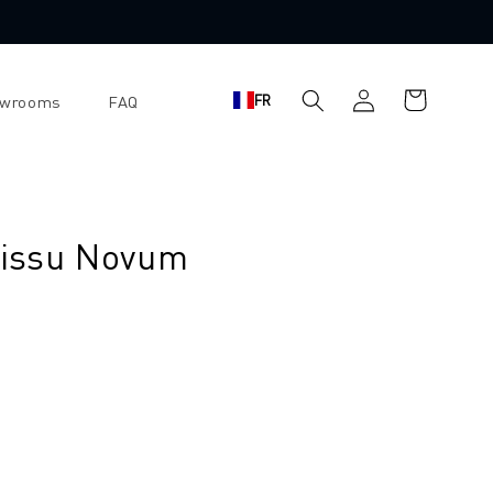
Se
Panier
FR
owrooms
FAQ
connecter
d'achat
 tissu Novum