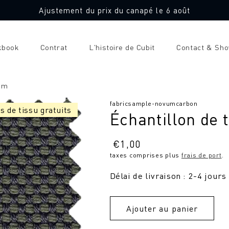
Ajustement du prix du canapé le 6 août
kbook
Contrat
L'histoire de Cubit
Contact & Sh
vum
SKU
fabricsample-novumcarbon
s de tissu gratuits
Échantillon de
:
Prix
€
1,00
taxes comprises plus
frais de port
.
normal
Délai de livraison : 2-4 jours
Ajouter au panier