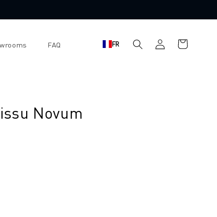
Panier
Se
FR
owrooms
FAQ
d'achat
connecter
 tissu Novum