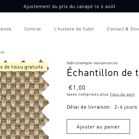
Ajustement du prix du canapé le 6 août
kbook
Contrat
L'histoire de Cubit
Contact & Sh
vum
SKU
fabricsample-novumcocos
s de tissu gratuits
Échantillon de
:
Prix
€
1,00
taxes comprises plus
frais de port
.
normal
Délai de livraison : 2-4 jours
Ajouter au panier