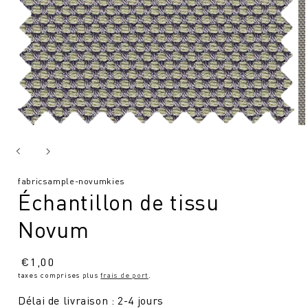
SKU
fabricsample-novumkies
Échantillon de tissu
:
Novum
Prix
€
1,00
taxes comprises plus
frais de port
.
normal
Délai de livraison : 2-4 jours