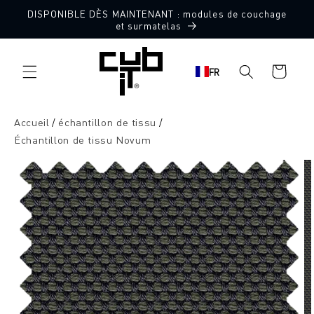
Aller
DISPONIBLE DÈS MAINTENANT : modules de couchage
directement
10 échantillons de tissu gratuits
et surmatelas
au contenu
Panier
FR
d'achat
Accueil
échantillon de tissu
Échantillon de tissu Novum
Aller à
l'information
sur le
produit