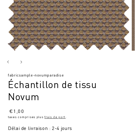
SKU
fabricsample-novumparadise
Échantillon de tissu
:
Novum
Prix
€
1,00
taxes comprises plus
frais de port
.
normal
Délai de livraison : 2-4 jours