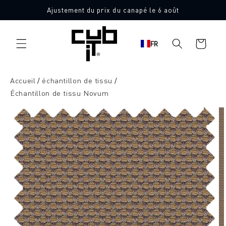
Aller
Ajustement du prix du canapé le 6 août
directement
10 échantillons de tissu gratuits
au contenu
Panier
FR
d'achat
Accueil
échantillon de tissu
Échantillon de tissu Novum
Aller à
l'information
sur le
produit