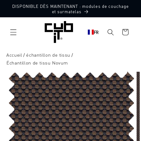
Aller
DISPONIBLE DÈS MAINTENANT : modules de couchage
directement
10 échantillons de tissu gratuits
et surmatelas
au contenu
Panier
FR
d'achat
Accueil
échantillon de tissu
Échantillon de tissu Novum
Aller à
l'information
sur le
produit