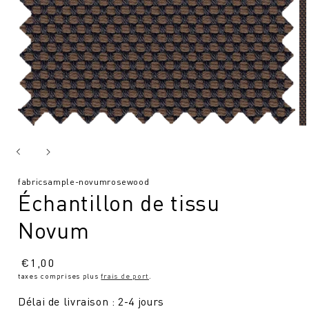
SKU
fabricsample-novumrosewood
Échantillon de tissu
:
Novum
Prix
€
1,00
taxes comprises plus
frais de port
.
normal
Délai de livraison : 2-4 jours