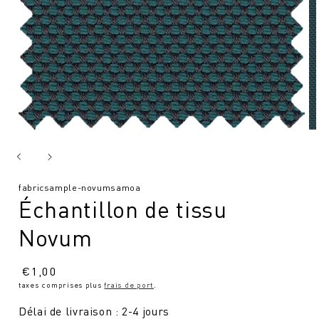
SKU
fabricsample-novumsamoa
Échantillon de tissu
:
Novum
Prix
€
1,00
taxes comprises plus
frais de port
.
normal
Délai de livraison : 2-4 jours