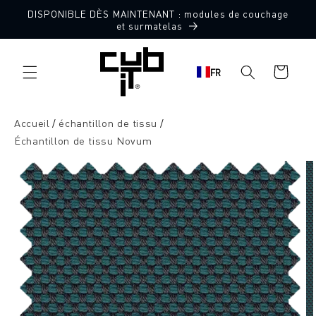
Aller
DISPONIBLE DÈS MAINTENANT : modules de couchage
directement
10 échantillons de tissu gratuits
et surmatelas
au contenu
Panier
FR
d'achat
Accueil
échantillon de tissu
Échantillon de tissu Novum
Aller à
l'information
sur le
produit