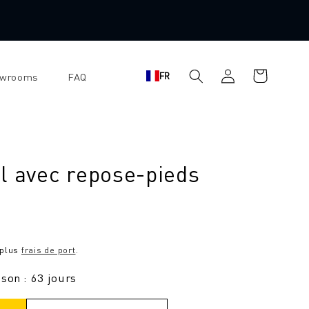
Se
Panier
FR
owrooms
FAQ
connecter
d'achat
l avec repose-pieds
 plus
frais de port
.
ison : 63 jours