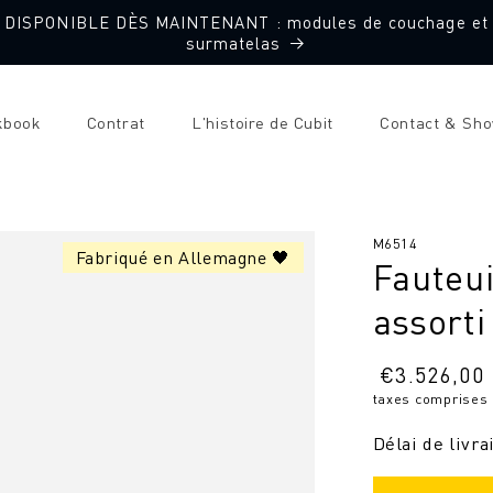
DISPONIBLE DÈS MAINTENANT : modules de couchage et
surmatelas
kbook
Contrat
L'histoire de Cubit
Contact & Sh
SKU
M6514
Fabriqué en Allemagne 🖤
Fauteui
:
assorti
Prix
€
3.526,00
taxes comprises
normal
Délai de livra