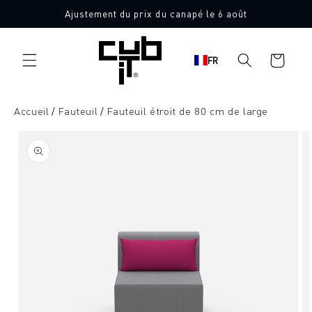
Aller
Ajustement du prix du canapé le 6 août
directement
Fabriqué en Allemagne 🖤
au contenu
Panier
FR
d'achat
Accueil
Fauteuil
Fauteuil étroit de 80 cm de large
Aller à
l'information
sur le
produit