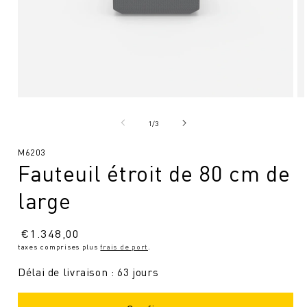
Ouvrir
Ou
le
le
média
mé
de
1
/
3
1
2
en
en
SKU
M6203
modal
mo
Fauteuil étroit de 80 cm de
:
large
Prix
€
1.348,00
taxes comprises plus
frais de port
.
normal
Délai de livraison : 63 jours