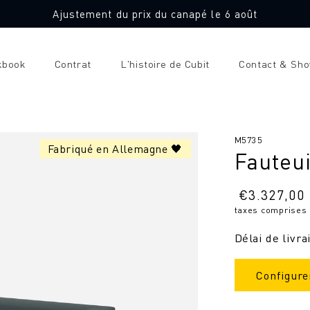
Ajustement du prix du canapé le 6 août
kbook
Contrat
L'histoire de Cubit
Contact & Sh
SKU
M5735
Fabriqué en Allemagne 🖤
Fauteu
:
Prix
€
3.327,00
taxes comprises
normal
Délai de livra
Configure