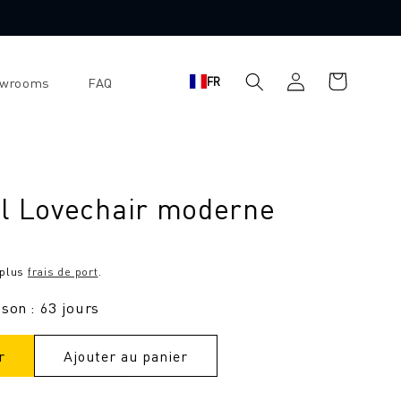
Se
Panier
FR
owrooms
FAQ
connecter
d'achat
il Lovechair moderne
 plus
frais de port
.
ison : 63 jours
r
Ajouter au panier