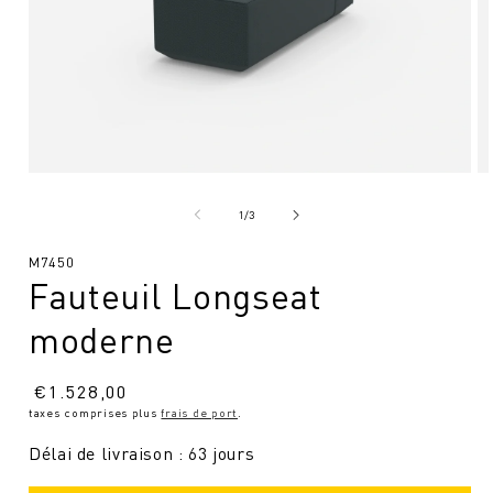
Ouvrir
Ou
le
le
média
mé
de
1
/
3
1
2
en
en
SKU
M7450
modal
mo
Fauteuil Longseat
:
moderne
Prix
€
1.528,00
taxes comprises plus
frais de port
.
normal
Délai de livraison : 63 jours