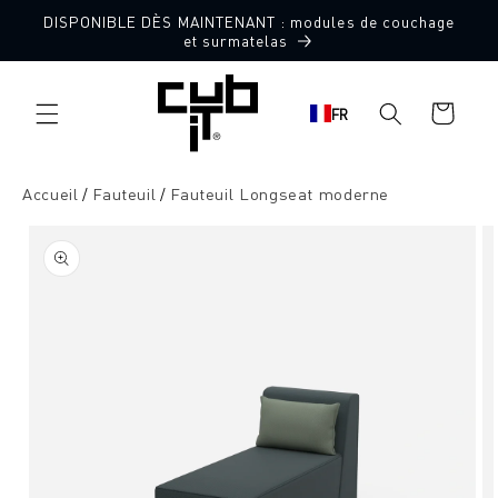
Aller
DISPONIBLE DÈS MAINTENANT : modules de couchage
directement
Fabriqué en Allemagne 🖤
et surmatelas
au contenu
Panier
FR
d'achat
Accueil
Fauteuil
Fauteuil Longseat moderne
Aller à
l'information
sur le
produit