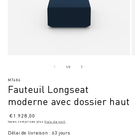
Ouvrir
Ou
le
le
média
mé
de
1
/
3
1
2
en
en
SKU
M7486
modal
mo
Fauteuil Longseat
:
moderne avec dossier haut
Prix
€
1.928,00
taxes comprises plus
frais de port
.
normal
Délai de livraison : 63 jours