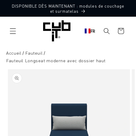
Aller
DISPONIBLE DÈS MAINTENANT : modules de couchage
directement
Fabriqué en Allemagne 🖤
et surmatelas
au contenu
Panier
FR
d'achat
Accueil
Fauteuil
Fauteuil Longseat moderne avec dossier haut
Aller à
l'information
sur le
produit