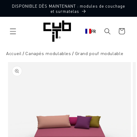
Aller
DISPONIBLE DÈS MAINTENANT : modules de couchage
directement
Fabriqué en Allemagne 🖤
et surmatelas
au contenu
Panier
FR
d'achat
Accueil
Canapés modulables
Grand pouf modulable
Aller à
l'information
sur le
produit