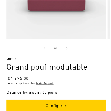
Ouvrir
Ou
le
le
média
mé
de
1
/
3
1
2
en
en
SKU
M8956
modal
mo
Grand pouf modulable
:
Prix
€
1.975,00
taxes comprises plus
frais de port
.
normal
Délai de livraison : 63 jours
Configurer